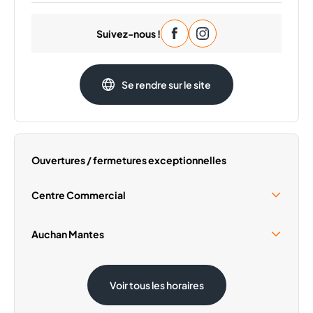
Lundi
09:30 - 20:00
Suivez-nous !
Mardi
09:30 - 20:00
Mercredi
09:30 - 20:00
Jeudi
09:30 - 20:00
Se rendre sur le site
Samedi
09:30 - 20:00
Dimanche
Fermé
Ouvertures / fermetures exceptionnelles
Centre Commercial
Samedi 15 Août
09:30 - 19:00
Auchan Mantes
Dimanche 1 Novembre
Fermé
Samedi 15 Août
08:30 - 20:00
Voir tous les horaires
Dimanche 1 Novembre
08:30 - 12:30