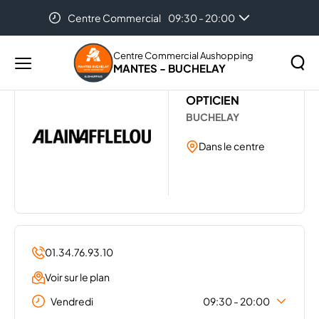
Centre Commercial
09:30 - 20:00
Accueil
...
ALAIN AFFLELOU
Centre Commercial Aushopping
MANTES - BUCHELAY
Menu
ALAIN AFFLELOU
principal
Rechercher
OPTICIEN
Lancer
sur
BUCHELAY
la
le
Dans le centre
recher
site
01.34.76.93.10
Voir sur le plan
Vendredi
09:30 - 20:00