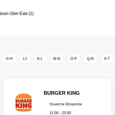
À proximité (1)
aison Uber Eats (1)
G-H
I-J
K-L
M-N
O-P
Q-R
S-T
BURGER KING
Ouvert le Dimanche
11:00 - 23:00