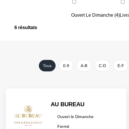
Restauration (6)
Ouvert Le Dimanche (4)
Livr
6
résultats
Tous
0-9
A-B
C-D
E-F
AU BUREAU
Ouvert le Dimanche
Fermé