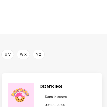
U-V
W-X
Y-Z
DON'KIES
Dans le centre
09:30 - 20:00