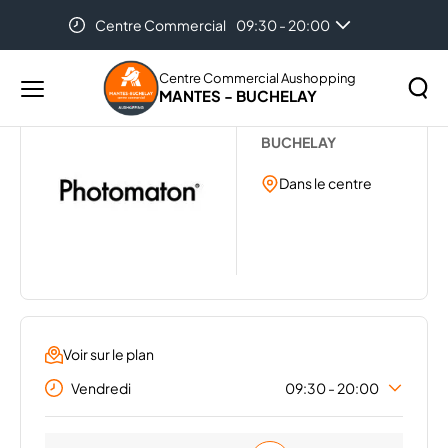
Centre Commercial
09:30 - 20:00
Accueil
...
PHOTOMATON
Centre Commercial Aushopping
MANTES - BUCHELAY
Menu
PHOTOMATON
principal
Rechercher
BUCHELAY
Lancer
sur
la
Dans le centre
le
recher
site
Voir sur le plan
Vendredi
09:30 - 20:00
Lundi
09:30 - 20:00