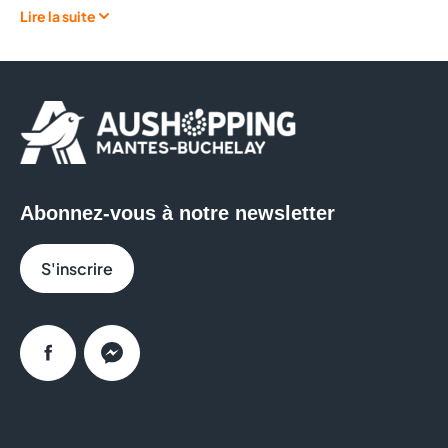
Lire la suite
Idéal pour vos documents officiels ou vos besoins du
quotidien, ce service rapide vous garantit des
résultats immédiats, sans rendez‑vous.
📸 Vos services disponibles sur place
Photos d’identité conformes ANTS
pour carte
d’identité, passeport, permis, titre de séjour
Abonnez-vous à notre newsletter
Cabine Photomaton
en libre‑service, simple et
rapide
S'inscrire
Bornes de développement photo
: pour
imprimer des photos depuis votre téléphone
(couleur ou noir & blanc)
Facebook
Messenger
Photocopies de documents
en libre accès
Photos portrait, CV ou photos fun
Gagnez du temps pour vos démarches urgentes avec