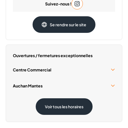
Suivez-nous !
Mardi
09:30 - 20:00
Mercredi
09:30 - 20:00
Jeudi
09:30 - 20:00
Se rendre sur le site
Samedi
09:30 - 20:00
Dimanche
Fermé
Ouvertures / fermetures exceptionnelles
Centre Commercial
Samedi 15 Août
09:30 - 19:00
Auchan Mantes
Dimanche 1 Novembre
Fermé
Samedi 15 Août
08:30 - 20:00
Voir tous les horaires
Dimanche 1 Novembre
08:30 - 12:30