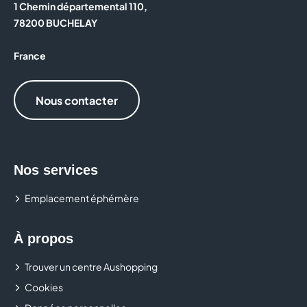
1 Chemin départemental 110,
un service rapide, autonome et disponible à tout
78200 BUCHELAY
moment pendant vos courses pour réaliser vos photos
d’identité ou impressions en quelques minutes.
France
Nous contacter
Nos services
Emplacement éphémère
À propos
Trouver un centre Aushopping
Cookies