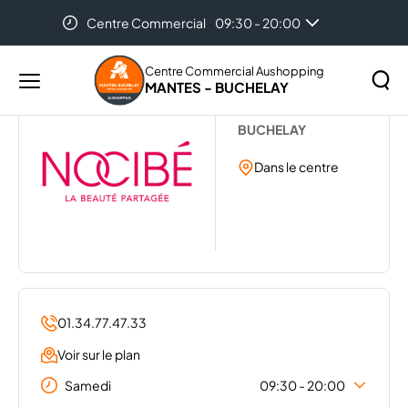
Centre Commercial
09:30 - 20:00
Accueil
...
NOCIBE SPA & SUN
Centre Commercial Aushopping
MANTES - BUCHELAY
Menu
SPA & SUN NOCIBE
principal
Rechercher
BUCHELAY
Lancer
sur
la
Dans le centre
le
recher
site
01.34.77.47.33
Voir sur le plan
Samedi
09:30 - 20:00