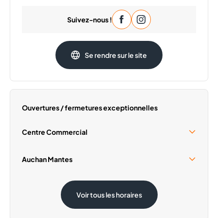
Lundi
09:30 - 20:00
Suivez-nous !
Mardi
09:30 - 20:00
Mercredi
09:30 - 20:00
Jeudi
09:30 - 20:00
Se rendre sur le site
Vendredi
09:30 - 20:00
Dimanche
Fermé
Ouvertures / fermetures exceptionnelles
Centre Commercial
Samedi 15 Août
09:30 - 19:00
Auchan Mantes
Dimanche 1 Novembre
Fermé
Samedi 15 Août
08:30 - 20:00
Voir tous les horaires
Dimanche 1 Novembre
08:30 - 12:30