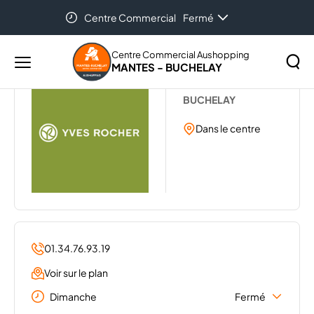
Centre Commercial
Fermé
Accueil
...
YVES ROCHER
Auchan Mantes
08:30 - 12:30
Centre Commercial Aushopping
MANTES - BUCHELAY
Menu
YVES ROCHER
principal
Rechercher
BUCHELAY
Lancer
sur
la
Dans le centre
le
recher
site
01.34.76.93.19
Voir sur le plan
Dimanche
Fermé