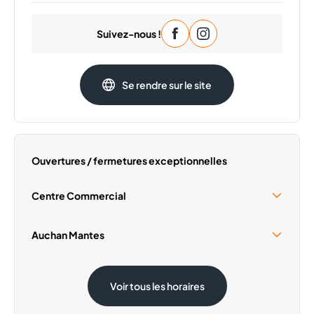
Lundi
09:30 - 20:00
Suivez-nous !
Mardi
09:30 - 20:00
Mercredi
09:30 - 20:00
Jeudi
09:30 - 20:00
Se rendre sur le site
Vendredi
09:30 - 20:00
Samedi
09:30 - 20:00
Ouvertures / fermetures exceptionnelles
Centre Commercial
Samedi 15 Août
09:30 - 19:00
Auchan Mantes
Dimanche 1 Novembre
Fermé
Samedi 15 Août
08:30 - 20:00
Voir tous les horaires
Dimanche 1 Novembre
08:30 - 12:30