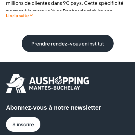
millions de clientes dans 90 pays. Cette spécificité
permet à la marque Yves Rocher de réduire son
Lire la suite
impact environnemental et de proposer à chaque
femme des produits de qualité à prix accessibles.
Notre magasin est un lieu entièrement dédié à la
Prendre rendez-vous en institut
beauté, un hymne à la nature et au végétal. Poussez la
porte et découvrez toute l’expertise de la
Cosmétique Végétale®
au service de votre shopping
beauté :
Maquillage,
Soin visage,
Parfums,
Abonnez-vous à notre newsletter
Soin corps…
S'inscrire
Une gamme complète de cosmétiques pour toutes