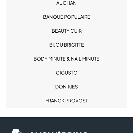
AUCHAN
Loisirs - Cadeaux (2)
Mode Femme (2)
BANQUE POPULAIRE
Mode Homme (1)
BEAUTY CUIR
Produits alimentaires (3)
Restauration (3)
BIJOU BRIGITTE
Sacs & Bagages (1)
Santé (4)
BODY MINUTE & NAIL MINUTE
Services (7)
CIGUSTO
DON'KIES
FRANCK PROVOST
GENERALE D'OPTIQUE
HISTOIRE D'OR