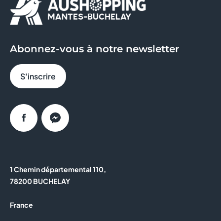
JEFF DE BRUGES
JULES
Abonnez-vous à notre newsletter
KIKO MILANO
S'inscrire
KRYS OPTIQUE ET AUDITION
LA BOUTIQUE DU COIFFEUR
Facebook
Messenger
LA ROMAINVILLE
MAMA FACTORY
1 Chemin départemental 110,
MICROMANIA
78200 BUCHELAY
NOCIBE
France