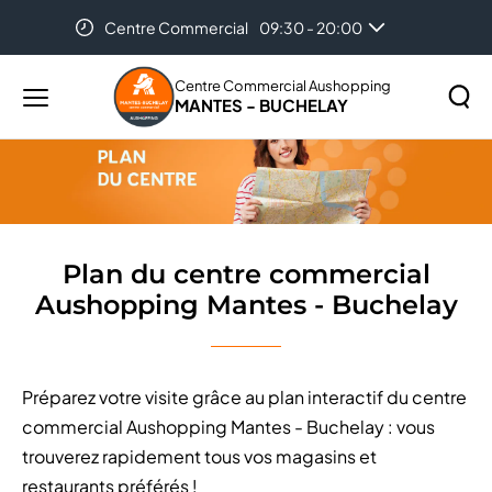
Centre Commercial
09:30 - 20:00
Accueil
Plan du centre commercial Aushopping Mantes -
Buchelay
Centre Commercial Aushopping
MANTES - BUCHELAY
Menu
principal
Rechercher
Lancer
sur
la
le
recher
site
Plan du centre commercial
Aushopping Mantes - Buchelay
Préparez votre visite grâce au plan interactif du centre
commercial Aushopping Mantes - Buchelay : vous
trouverez rapidement tous vos magasins et
restaurants préférés !