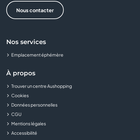
NOCIBE SPA & SUN
Nous contacter
PHARMACIE
PHOTOMATON
Nos services
PROMOD
Emplacement éphémère
SERVICES MINUTE
À propos
SOCIETE GENERALE
Trouver un centre Aushopping
SWAROVSKI
Cookies
TANTE ALICE
Données personnelles
CGU
TOSCANE
Mentions légales
Accessibilité
YVES ROCHER